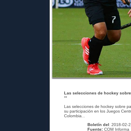
Las selecciones de hockey sobre
**
Las selecciones de hockey sobre pa
su participación en los Juegos Cent
Colombia...
Boletín del
: 2018-02-
Fuente:
COM Informa