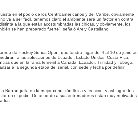
esta en el podio de los Centroamericanos y del Caribe, obviamente
o va a ser fácil, tenemos claro el ambiente será un factor en contra.
distinta a la que están acostumbradas las chicas, y obviamente, los
bién se han preparado fuerte”, señaló Arely Castellano.
orneo de Hockey Series Open, que tendrá lugar del 4 al 10 de junio en
edirán a las selecciones de Ecuador, Estado Unidos, Costa Rica,
ntras que en la rama femenil a Canadá, Ecuador, Trinidad y Tobago.
nzar a la segunda etapa del serial, con sede y fecha por definir.
 Barranquilla en la mejor condición física y técnica, y así lograr los
estar en el podio. De acuerdo a sus entrenadores están muy motivados
rados.