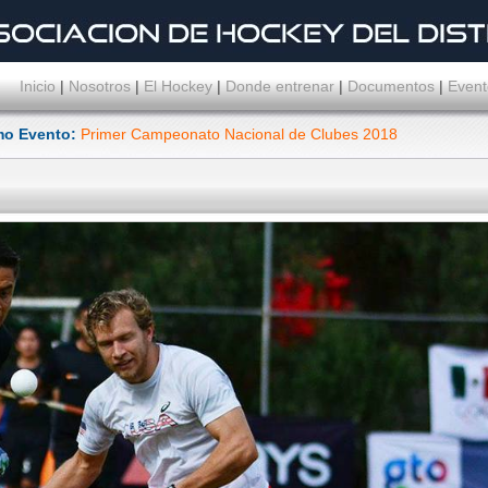
Inicio
|
Nosotros
|
El Hockey
|
Donde entrenar
|
Documentos
|
Event
mo Evento:
Primer Campeonato Nacional de Clubes 2018