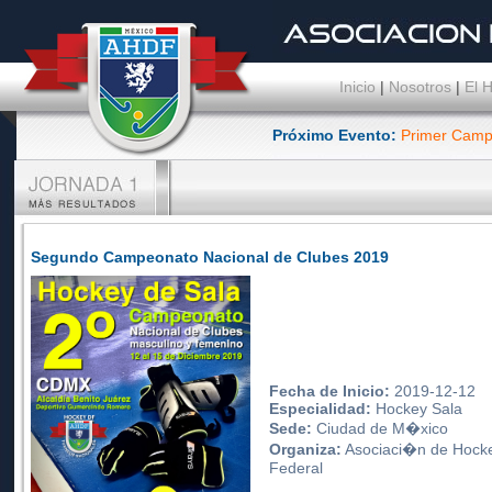
Inicio
|
Nosotros
|
El 
Próximo Evento:
Primer Camp
Segundo Campeonato Nacional de Clubes 2019
Fecha de Inicio:
2019-12-12
Especialidad:
Hockey Sala
Sede:
Ciudad de M�xico
Organiza:
Asociaci�n de Hockey
Federal