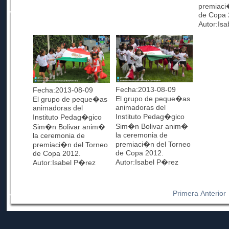
premiaci
de Copa 
Autor:Is
Fecha:2013-08-09
Fecha:2013-08-09
El grupo de peque�as
El grupo de peque�as
animadoras del
animadoras del
Instituto Pedag�gico
Instituto Pedag�gico
Sim�n Bolivar anim�
Sim�n Bolivar anim�
la ceremonia de
la ceremonia de
premiaci�n del Torneo
premiaci�n del Torneo
de Copa 2012.
de Copa 2012.
Autor:Isabel P�rez
Autor:Isabel P�rez
Primera
Anterior