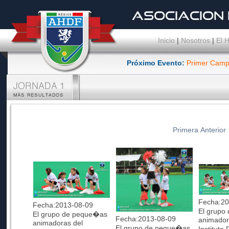
Inicio
|
Nosotros
|
El 
Próximo Evento:
Primer Camp
Primera
Anterior
Fecha:20
Fecha:2013-08-09
El grupo
El grupo de peque�as
Fecha:2013-08-09
animador
animadoras del
El grupo de peque�as