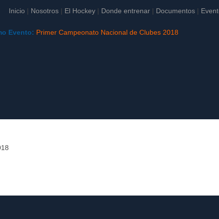
Inicio
|
Nosotros
|
El Hockey
|
Donde entrenar
|
Documentos
|
Event
mo Evento:
Primer Campeonato Nacional de Clubes 2018
018