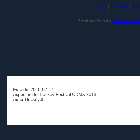
Inicio
|
Nosotros
|
El 
Próximo Evento:
Primer Camp
Foto del 2018-07-14
Aspectos del Hockey Festival CDMX 2018
Autor:Hockeydf